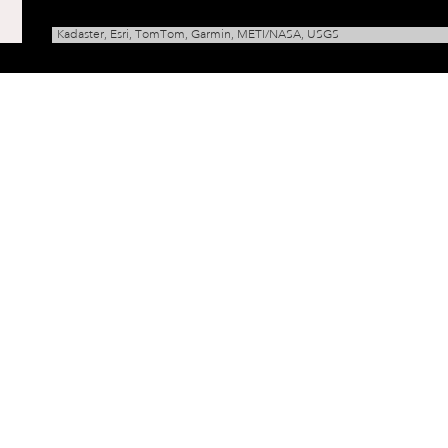
4208AA
-
4208ZZ
Kadaster, Esri, TomTom, Garmin, METI/NASA, USGS