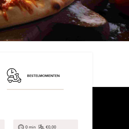
BESTELMOMENTEN
n
0
min
€0,00