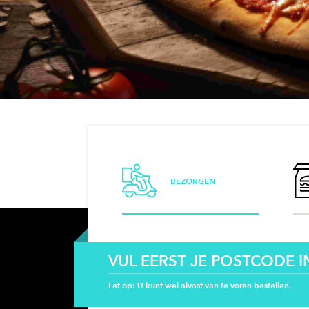
BEZORGEN
VUL EERST JE POSTCODE I
Let op: U kunt wel alvast van te voren bestellen.