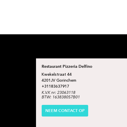
Restaurant Pizzeria Delfino
Kwekelstraat
44
4201JV
Gorinchem
+31
183637917
K.V.K nr: 23063118
BTW: 163838057B01
NEEM CONTACT OP