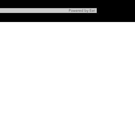
4206AA
-
4206ZZ
Powered by
Esri